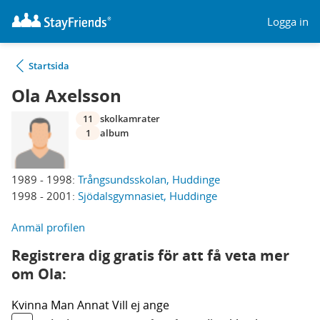
Logga in
Startsida
Ola Axelsson
11
skolkamrater
1
album
1989 - 1998:
Trångsundsskolan, Huddinge
1998 - 2001:
Sjödalsgymnasiet, Huddinge
Anmäl profilen
Registrera dig gratis för att få veta mer
om Ola:
Kvinna
Man
Annat
Vill ej ange