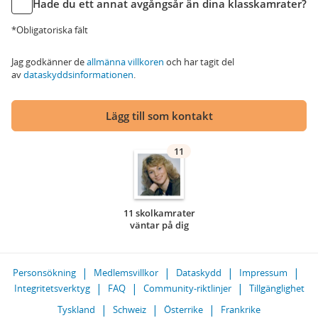
Hade du ett annat avgångsår än dina klasskamrater?
*Obligatoriska fält
Jag godkänner de
allmänna villkoren
och har tagit del
av
dataskyddsinformationen
.
Lägg till som kontakt
11
11 skolkamrater
väntar på dig
Personsökning
Medlemsvillkor
Dataskydd
Impressum
Integritetsverktyg
FAQ
Community-riktlinjer
Tillgänglighet
Tyskland
Schweiz
Österrike
Frankrike