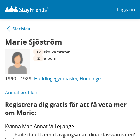
Logga in
Startsida
Marie Sjöström
12
skolkamrater
2
album
1990 - 1989:
Huddingegymnasiet, Huddinge
Anmäl profilen
Registrera dig gratis för att få veta mer
om Marie:
Kvinna
Man
Annat
Vill ej ange
Hade du ett annat avgångsår än dina klasskamrater?