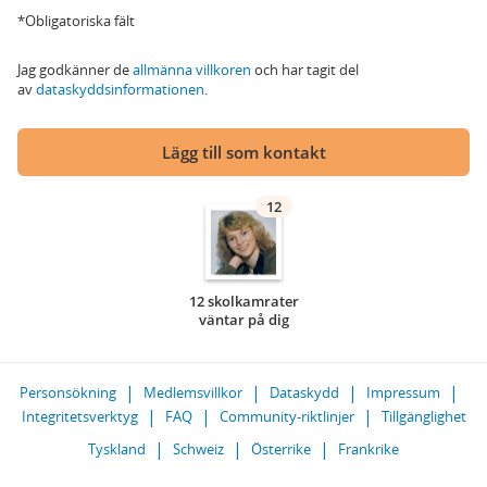
*Obligatoriska fält
Jag godkänner de
allmänna villkoren
och har tagit del
av
dataskyddsinformationen
.
Lägg till som kontakt
12
12 skolkamrater
väntar på dig
Personsökning
Medlemsvillkor
Dataskydd
Impressum
Integritetsverktyg
FAQ
Community-riktlinjer
Tillgänglighet
Tyskland
Schweiz
Österrike
Frankrike