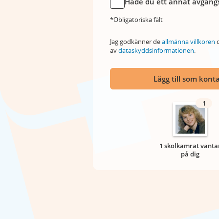
Hade du ett annat avgångs
*Obligatoriska fält
Jag godkänner de
allmänna villkoren
o
av
dataskyddsinformationen
.
Lägg till som kont
1
1 skolkamrat vänta
på dig