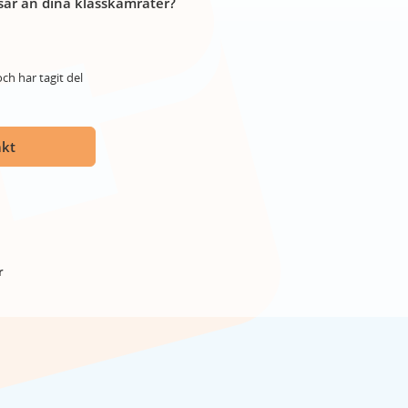
år än dina klasskamrater?
ch har tagit del
akt
r