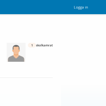
Logga in
1
skolkamrat