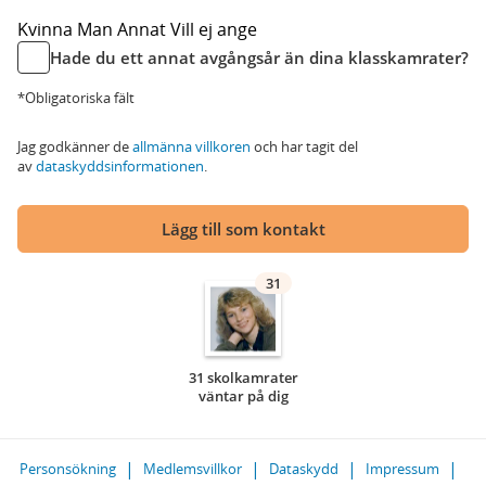
Kvinna
Man
Annat
Vill ej ange
Hade du ett annat avgångsår än dina klasskamrater?
*Obligatoriska fält
Jag godkänner de
allmänna villkoren
och har tagit del
av
dataskyddsinformationen
.
Lägg till som kontakt
31
31 skolkamrater
väntar på dig
Personsökning
Medlemsvillkor
Dataskydd
Impressum