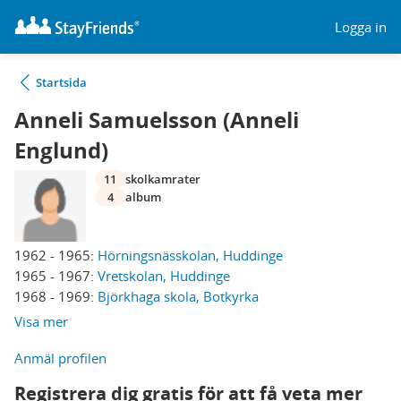
Logga in
Startsida
Anneli Samuelsson (Anneli
Englund)
11
skolkamrater
4
album
1962 - 1965:
Hörningsnässkolan, Huddinge
1965 - 1967:
Vretskolan, Huddinge
1968 - 1969:
Björkhaga skola, Botkyrka
Visa mer
Anmäl profilen
Registrera dig gratis för att få veta mer