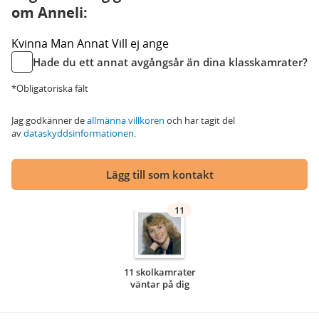
om Anneli:
Kvinna
Man
Annat
Vill ej ange
Hade du ett annat avgångsår än dina klasskamrater?
*Obligatoriska fält
Jag godkänner de
allmänna villkoren
och har tagit del
av
dataskyddsinformationen
.
Lägg till som kontakt
11
11 skolkamrater
väntar på dig