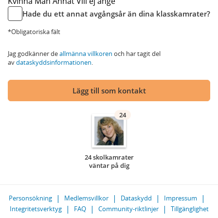
Kvinna
Man
Annat
Vill ej ange
Hade du ett annat avgångsår än dina klasskamrater?
*Obligatoriska fält
Jag godkänner de
allmänna villkoren
och har tagit del
av
dataskyddsinformationen
.
Lägg till som kontakt
24
24 skolkamrater
väntar på dig
Personsökning
Medlemsvillkor
Dataskydd
Impressum
Integritetsverktyg
FAQ
Community-riktlinjer
Tillgänglighet