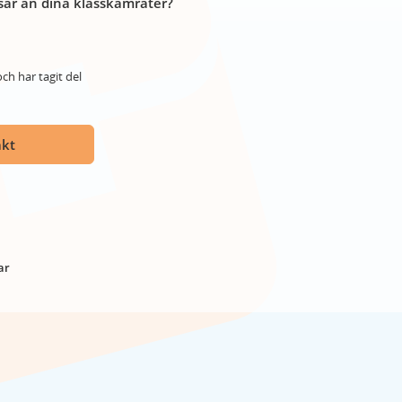
år än dina klasskamrater?
ch har tagit del
akt
ar