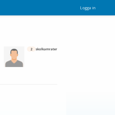
Logga in
2
skolkamrater