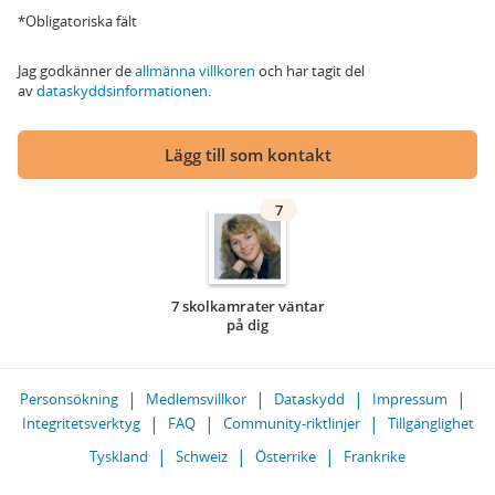
*Obligatoriska fält
Jag godkänner de
allmänna villkoren
och har tagit del
av
dataskyddsinformationen
.
Lägg till som kontakt
7
7 skolkamrater väntar
på dig
Personsökning
Medlemsvillkor
Dataskydd
Impressum
Integritetsverktyg
FAQ
Community-riktlinjer
Tillgänglighet
Tyskland
Schweiz
Österrike
Frankrike