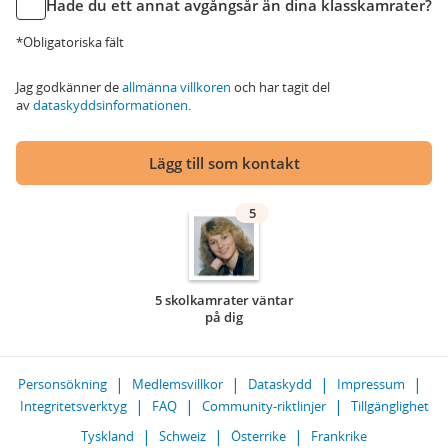
Hade du ett annat avgångsår än dina klasskamrater?
*Obligatoriska fält
Jag godkänner de
allmänna villkoren
och har tagit del
av
dataskyddsinformationen
.
Lägg till som kontakt
5
5 skolkamrater väntar
på dig
Personsökning
Medlemsvillkor
Dataskydd
Impressum
Integritetsverktyg
FAQ
Community-riktlinjer
Tillgänglighet
Tyskland
Schweiz
Österrike
Frankrike