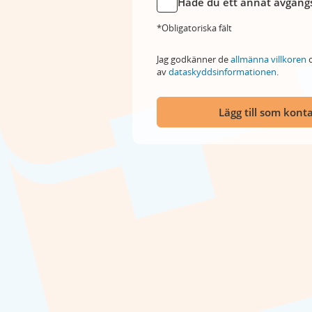
Hade du ett annat avgångs
*Obligatoriska fält
Jag godkänner de
allmänna villkoren
o
av
dataskyddsinformationen
.
Lägg till som kont