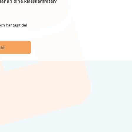
år än dina klasskamrater?
ch har tagit del
akt