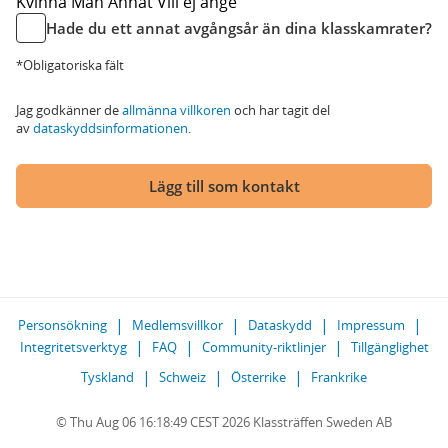
Kvinna
Man
Annat
Vill ej ange
Hade du ett annat avgångsår än dina klasskamrater?
*Obligatoriska fält
Jag godkänner de
allmänna villkoren
och har tagit del
av
dataskyddsinformationen
.
Lägg till som kontakt
Personsökning
Medlemsvillkor
Dataskydd
Impressum
Integritetsverktyg
FAQ
Community-riktlinjer
Tillgänglighet
Tyskland
Schweiz
Österrike
Frankrike
© Thu Aug 06 16:18:49 CEST 2026 Klassträffen Sweden AB