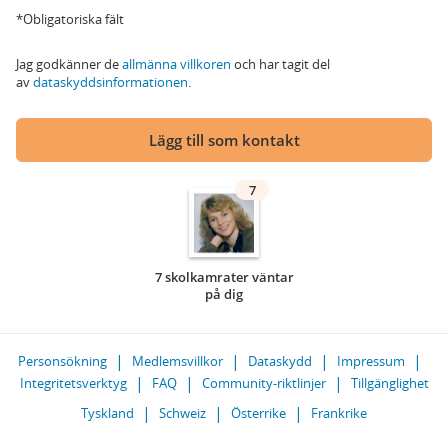
*Obligatoriska fält
Jag godkänner de
allmänna villkoren
och har tagit del
av
dataskyddsinformationen
.
Lägg till som kontakt
7
7 skolkamrater väntar
på dig
Personsökning
Medlemsvillkor
Dataskydd
Impressum
Integritetsverktyg
FAQ
Community-riktlinjer
Tillgänglighet
Tyskland
Schweiz
Österrike
Frankrike