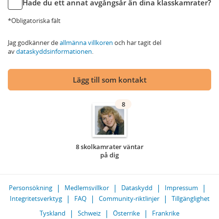
Hade du ett annat avgångsår än dina klasskamrater?
*Obligatoriska fält
Jag godkänner de
allmänna villkoren
och har tagit del
av
dataskyddsinformationen
.
Lägg till som kontakt
8
8 skolkamrater väntar
på dig
Personsökning
Medlemsvillkor
Dataskydd
Impressum
Integritetsverktyg
FAQ
Community-riktlinjer
Tillgänglighet
Tyskland
Schweiz
Österrike
Frankrike