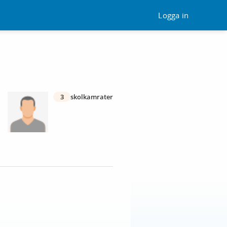
Logga in
3
skolkamrater