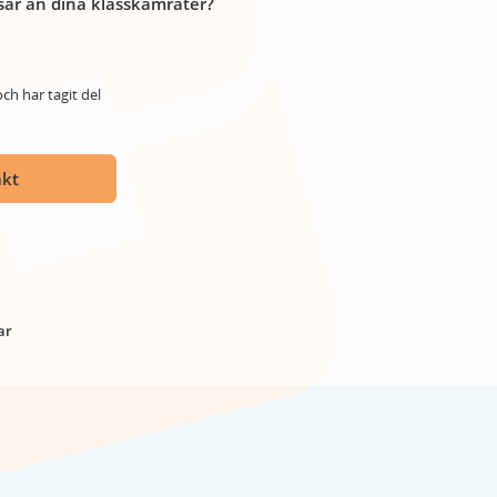
år än dina klasskamrater?
ch har tagit del
akt
ar