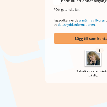
Hade du ett annat avgångs
*Obligatoriska fält
Jag godkänner de
allmänna villkoren
o
av
dataskyddsinformationen
.
Lägg till som kont
3
3 skolkamrater vänt
på dig