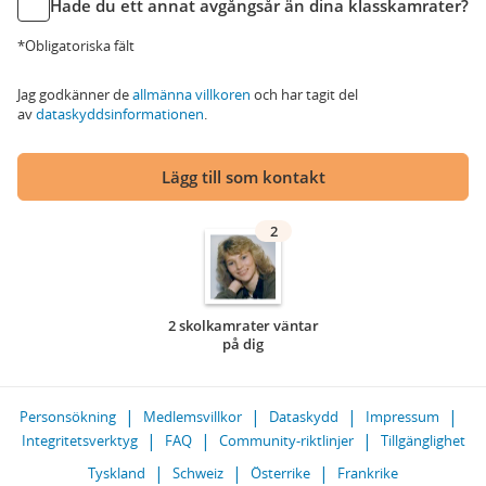
Hade du ett annat avgångsår än dina klasskamrater?
*Obligatoriska fält
Jag godkänner de
allmänna villkoren
och har tagit del
av
dataskyddsinformationen
.
Lägg till som kontakt
2
2 skolkamrater väntar
på dig
Personsökning
Medlemsvillkor
Dataskydd
Impressum
Integritetsverktyg
FAQ
Community-riktlinjer
Tillgänglighet
Tyskland
Schweiz
Österrike
Frankrike