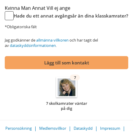
Kvinna
Man
Annat
Vill ej ange
Hade du ett annat avgångsår än dina klasskamrater?
*Obligatoriska fält
Jag godkänner de
allmänna villkoren
och har tagit del
av
dataskyddsinformationen
.
Lägg till som kontakt
7
7 skolkamrater väntar
på dig
Personsökning
Medlemsvillkor
Dataskydd
Impressum