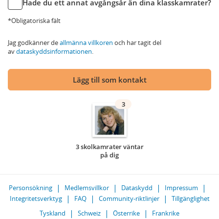
Hade du ett annat avgångsår än dina klasskamrater?
*Obligatoriska fält
Jag godkänner de
allmänna villkoren
och har tagit del
av
dataskyddsinformationen
.
Lägg till som kontakt
3
3 skolkamrater väntar
på dig
Personsökning
Medlemsvillkor
Dataskydd
Impressum
Integritetsverktyg
FAQ
Community-riktlinjer
Tillgänglighet
Tyskland
Schweiz
Österrike
Frankrike