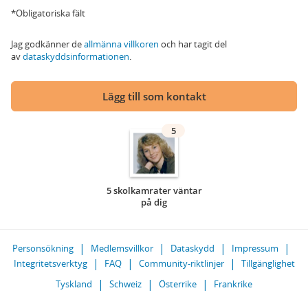
*Obligatoriska fält
Jag godkänner de
allmänna villkoren
och har tagit del
av
dataskyddsinformationen
.
Lägg till som kontakt
5
5 skolkamrater väntar
på dig
Personsökning
Medlemsvillkor
Dataskydd
Impressum
Integritetsverktyg
FAQ
Community-riktlinjer
Tillgänglighet
Tyskland
Schweiz
Österrike
Frankrike