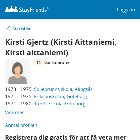
Logga in
Startsida
Kirsti Gjertz (Kirsti Aittaniemi,
Kirsti aittaniemi)
12
skolkamrater
1973 - 1975:
Sollebrunns skola, Alingsås
1971 - 1975:
Eriksboskolan, Göteborg
1971 - 1980:
Treröse skola, Göteborg
Visa mer
Anmäl profilen
Registrera dig gratis för att få veta mer