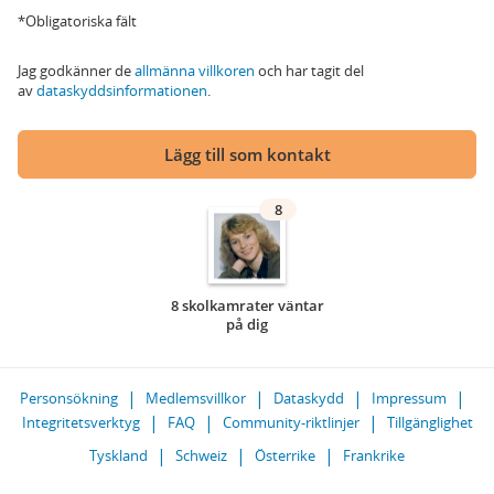
*Obligatoriska fält
Jag godkänner de
allmänna villkoren
och har tagit del
av
dataskyddsinformationen
.
Lägg till som kontakt
8
8 skolkamrater väntar
på dig
Personsökning
Medlemsvillkor
Dataskydd
Impressum
Integritetsverktyg
FAQ
Community-riktlinjer
Tillgänglighet
Tyskland
Schweiz
Österrike
Frankrike