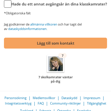
Hade du ett annat avgångsår än dina klasskamrater?
*Obligatoriska fält
Jag godkänner de
allmänna villkoren
och har tagit del
av
dataskyddsinformationen
.
Lägg till som kontakt
7
7 skolkamrater väntar
på dig
Personsökning
Medlemsvillkor
Dataskydd
Impressum
Integritetsverktyg
FAQ
Community-riktlinjer
Tillgänglighet
Tyskland
Schweiz
Österrike
Frankrike