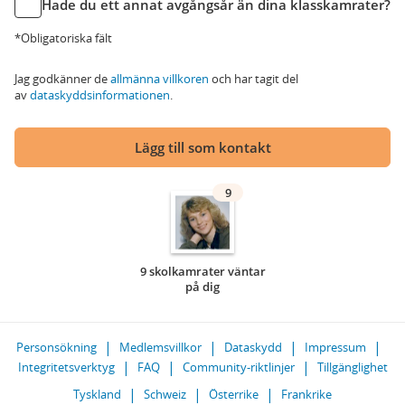
Hade du ett annat avgångsår än dina klasskamrater?
*Obligatoriska fält
Jag godkänner de
allmänna villkoren
och har tagit del
av
dataskyddsinformationen
.
Lägg till som kontakt
9
9 skolkamrater väntar
på dig
Personsökning
Medlemsvillkor
Dataskydd
Impressum
Integritetsverktyg
FAQ
Community-riktlinjer
Tillgänglighet
Tyskland
Schweiz
Österrike
Frankrike