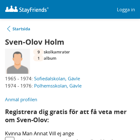
Logga in
Startsida
Sven-Olov Holm
9
skolkamrater
1
album
1965 - 1974:
Sofiedalskolan, Gävle
1974 - 1976:
Polhemsskolan, Gävle
Anmäl profilen
Registrera dig gratis för att få veta mer
om Sven-Olov:
Kvinna
Man
Annat
Vill ej ange