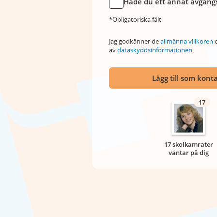
Hade du ett annat avgångs
*Obligatoriska fält
Jag godkänner de
allmänna villkoren
o
av
dataskyddsinformationen
.
Lägg till som kont
17
17 skolkamrater
väntar på dig