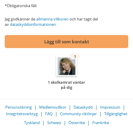
*Obligatoriska fält
Jag godkänner de
allmänna villkoren
och har tagit del
av
dataskyddsinformationen
.
Lägg till som kontakt
1
1 skolkamrat väntar
på dig
Personsökning
Medlemsvillkor
Dataskydd
Impressum
Integritetsverktyg
FAQ
Community-riktlinjer
Tillgänglighet
Tyskland
Schweiz
Österrike
Frankrike