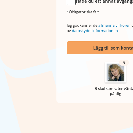
Hade du ett annat avgångs
*Obligatoriska fält
Jag godkänner de
allmänna villkoren
o
av
dataskyddsinformationen
.
Lägg till som kont
9
9 skolkamrater vänt
på dig