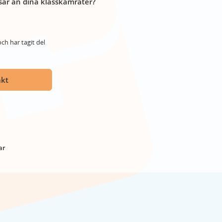
år än dina klasskamrater?
ch har tagit del
akt
ar