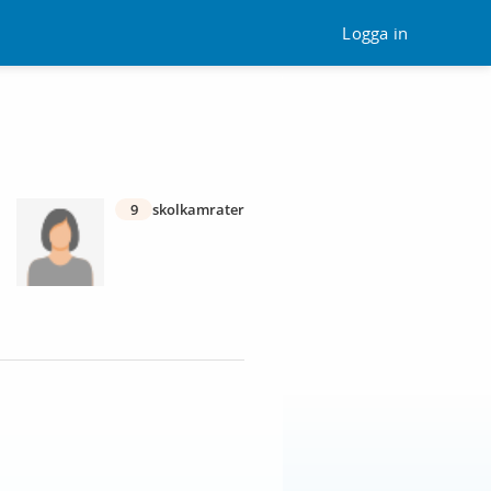
Logga in
9
skolkamrater