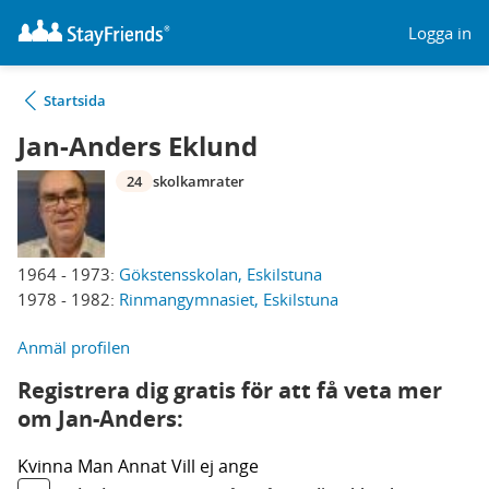
Logga in
Startsida
Jan-Anders Eklund
24
skolkamrater
1964 - 1973:
Gökstensskolan, Eskilstuna
1978 - 1982:
Rinmangymnasiet, Eskilstuna
Anmäl profilen
Registrera dig gratis för att få veta mer
om Jan-Anders:
Kvinna
Man
Annat
Vill ej ange