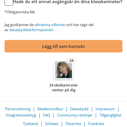
Hade du ett annat avgångsår än dina klasskamrater?
*Obligatoriska fält
Jag godkänner de
allmänna villkoren
och har tagit del
av
dataskyddsinformationen
.
Lägg till som kontakt
24
24 skolkamrater
väntar på dig
Personsökning
Medlemsvillkor
Dataskydd
Impressum
Integritetsverktyg
FAQ
Community-riktlinjer
Tillgänglighet
Tyskland
Schweiz
Österrike
Frankrike