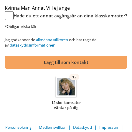
Kvinna
Man
Annat
Vill ej ange
Hade du ett annat avgångsår än dina klasskamrater?
*Obligatoriska fält
Jag godkänner de
allmänna villkoren
och har tagit del
av
dataskyddsinformationen
.
Lägg till som kontakt
12
12 skolkamrater
väntar på dig
Personsökning
Medlemsvillkor
Dataskydd
Impressum