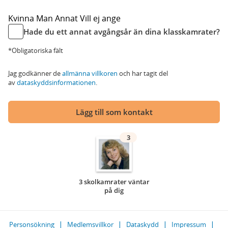
Kvinna
Man
Annat
Vill ej ange
Hade du ett annat avgångsår än dina klasskamrater?
*Obligatoriska fält
Jag godkänner de
allmänna villkoren
och har tagit del
av
dataskyddsinformationen
.
Lägg till som kontakt
3
3 skolkamrater väntar
på dig
Personsökning
Medlemsvillkor
Dataskydd
Impressum