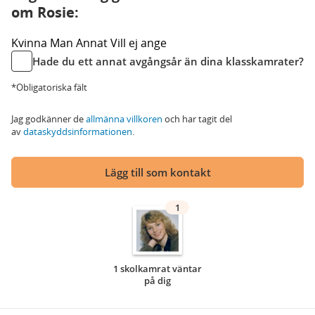
om Rosie:
Kvinna
Man
Annat
Vill ej ange
Hade du ett annat avgångsår än dina klasskamrater?
*Obligatoriska fält
Jag godkänner de
allmänna villkoren
och har tagit del
av
dataskyddsinformationen
.
Lägg till som kontakt
1
1 skolkamrat väntar
på dig