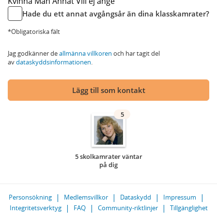
Kvinna
Man
Annat
Vill ej ange
Hade du ett annat avgångsår än dina klasskamrater?
*Obligatoriska fält
Jag godkänner de
allmänna villkoren
och har tagit del
av
dataskyddsinformationen
.
Lägg till som kontakt
5
5 skolkamrater väntar
på dig
Personsökning
Medlemsvillkor
Dataskydd
Impressum
Integritetsverktyg
FAQ
Community-riktlinjer
Tillgänglighet