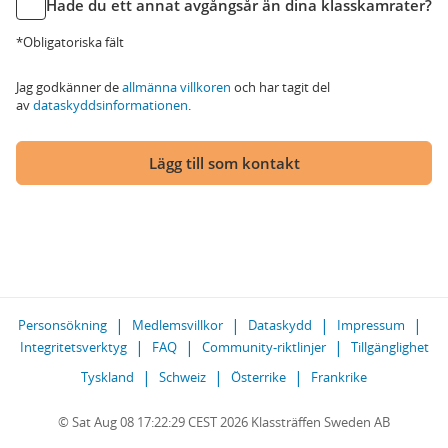
Hade du ett annat avgångsår än dina klasskamrater?
*Obligatoriska fält
Jag godkänner de
allmänna villkoren
och har tagit del
av
dataskyddsinformationen
.
Lägg till som kontakt
Personsökning
Medlemsvillkor
Dataskydd
Impressum
Integritetsverktyg
FAQ
Community-riktlinjer
Tillgänglighet
Tyskland
Schweiz
Österrike
Frankrike
© Sat Aug 08 17:22:29 CEST 2026 Klassträffen Sweden AB