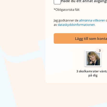
Hade du ett annat avgångs
*Obligatoriska fält
Jag godkänner de
allmänna villkoren
o
av
dataskyddsinformationen
.
Lägg till som kont
3
3 skolkamrater vänt
på dig