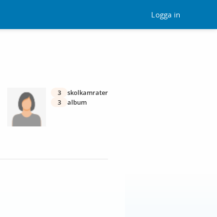
Logga in
3
skolkamrater
3
album