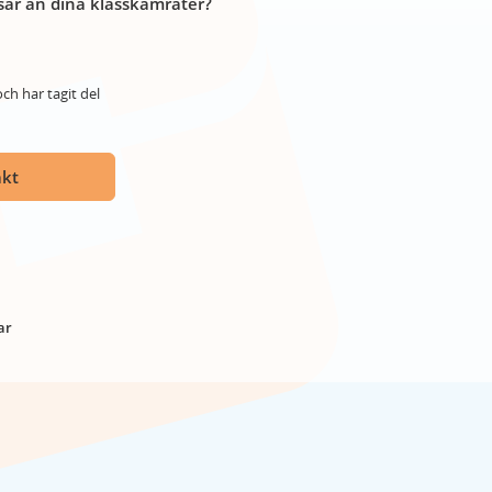
år än dina klasskamrater?
ch har tagit del
akt
ar