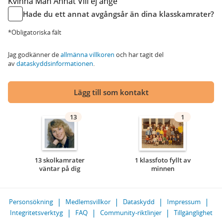
Kvinna
Man
Annat
Vill ej ange
Hade du ett annat avgångsår än dina klasskamrater?
*Obligatoriska fält
Jag godkänner de
allmänna villkoren
och har tagit del
av
dataskyddsinformationen
.
Lägg till som kontakt
13
1
13 skolkamrater
1 klassfoto fyllt av
väntar på dig
minnen
Personsökning
Medlemsvillkor
Dataskydd
Impressum
Integritetsverktyg
FAQ
Community-riktlinjer
Tillgänglighet