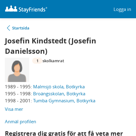
Logga in
Startsida
Josefin Kindstedt (Josefin
Danielsson)
1
skolkamrat
1989 - 1995:
Malmsjö skola, Botkyrka
1995 - 1998:
Broängsskolan, Botkyrka
1998 - 2001:
Tumba Gymnasium, Botkyrka
Visa mer
Anmäl profilen
Registrera dig gratis för att få veta mer