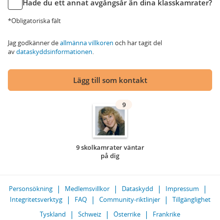
Hade du ett annat avgångsår än dina klasskamrater?
*Obligatoriska fält
Jag godkänner de
allmänna villkoren
och har tagit del
av
dataskyddsinformationen
.
Lägg till som kontakt
9
9 skolkamrater väntar
på dig
Personsökning
Medlemsvillkor
Dataskydd
Impressum
Integritetsverktyg
FAQ
Community-riktlinjer
Tillgänglighet
Tyskland
Schweiz
Österrike
Frankrike