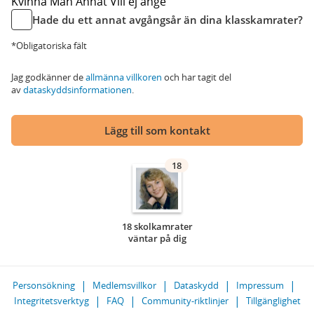
Kvinna
Man
Annat
Vill ej ange
Hade du ett annat avgångsår än dina klasskamrater?
*Obligatoriska fält
Jag godkänner de
allmänna villkoren
och har tagit del
av
dataskyddsinformationen
.
Lägg till som kontakt
18
18 skolkamrater
väntar på dig
Personsökning
Medlemsvillkor
Dataskydd
Impressum
Integritetsverktyg
FAQ
Community-riktlinjer
Tillgänglighet