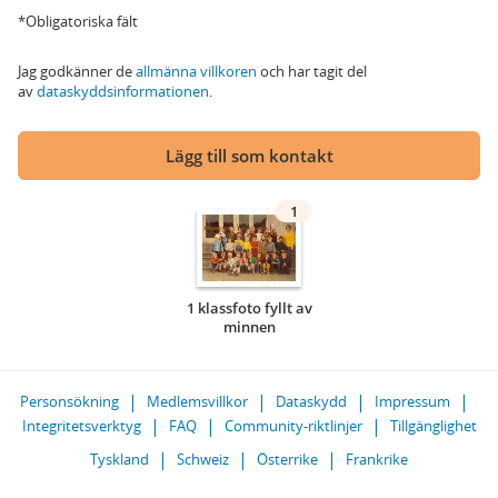
*Obligatoriska fält
Jag godkänner de
allmänna villkoren
och har tagit del
av
dataskyddsinformationen
.
Lägg till som kontakt
1
1 klassfoto fyllt av
minnen
Personsökning
Medlemsvillkor
Dataskydd
Impressum
Integritetsverktyg
FAQ
Community-riktlinjer
Tillgänglighet
Tyskland
Schweiz
Österrike
Frankrike