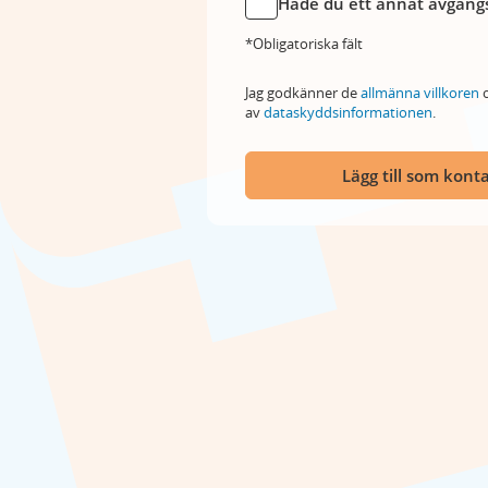
Hade du ett annat avgångs
*Obligatoriska fält
Jag godkänner de
allmänna villkoren
o
av
dataskyddsinformationen
.
Lägg till som kont