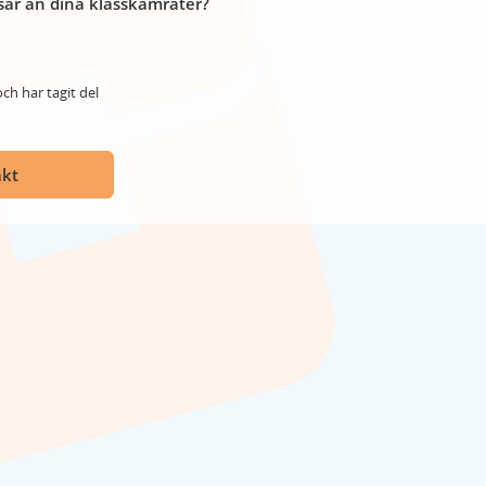
år än dina klasskamrater?
ch har tagit del
akt