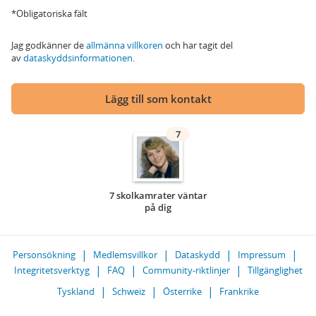
*Obligatoriska fält
Jag godkänner de
allmänna villkoren
och har tagit del
av
dataskyddsinformationen
.
Lägg till som kontakt
7
7 skolkamrater väntar
på dig
Personsökning
Medlemsvillkor
Dataskydd
Impressum
Integritetsverktyg
FAQ
Community-riktlinjer
Tillgänglighet
Tyskland
Schweiz
Österrike
Frankrike