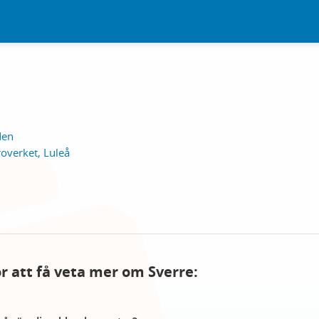
n
den
overket, Luleå
ör att få veta mer om Sverre: