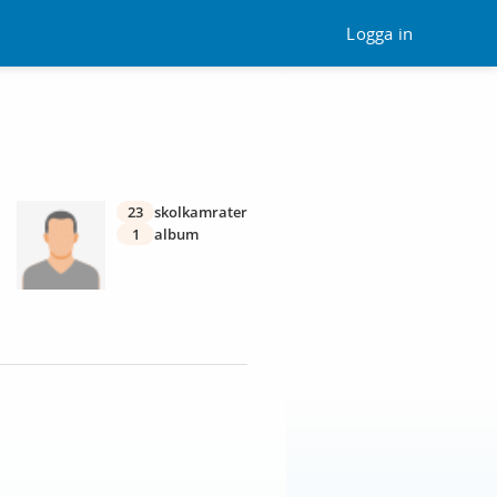
Logga in
23
skolkamrater
1
album