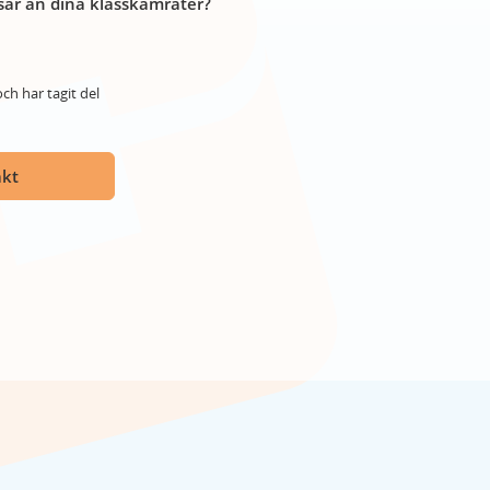
år än dina klasskamrater?
ch har tagit del
akt