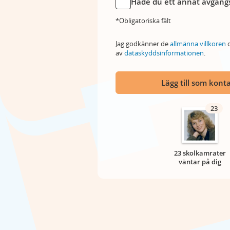
Hade du ett annat avgångs
*Obligatoriska fält
Jag godkänner de
allmänna villkoren
o
av
dataskyddsinformationen
.
Lägg till som kont
23
23 skolkamrater
väntar på dig