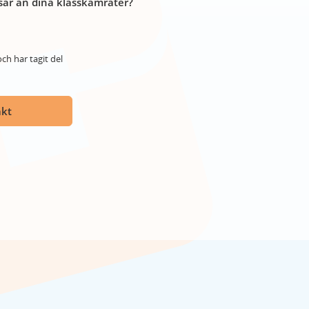
år än dina klasskamrater?
ch har tagit del
akt