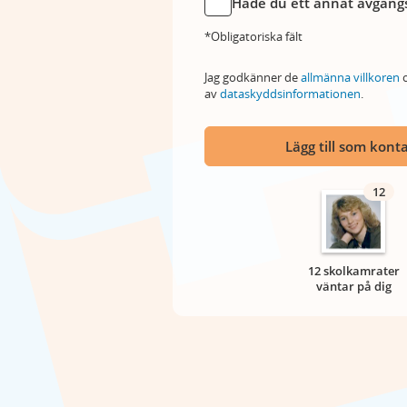
Hade du ett annat avgångs
*Obligatoriska fält
Jag godkänner de
allmänna villkoren
o
av
dataskyddsinformationen
.
Lägg till som kont
12
12 skolkamrater
väntar på dig