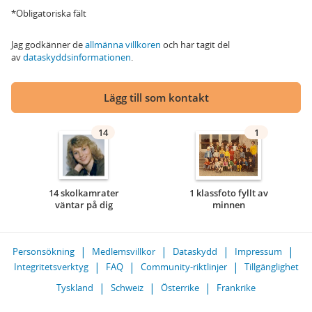
*Obligatoriska fält
Jag godkänner de
allmänna villkoren
och har tagit del
av
dataskyddsinformationen
.
Lägg till som kontakt
14
1
14 skolkamrater
1 klassfoto fyllt av
väntar på dig
minnen
Personsökning
Medlemsvillkor
Dataskydd
Impressum
Integritetsverktyg
FAQ
Community-riktlinjer
Tillgänglighet
Tyskland
Schweiz
Österrike
Frankrike