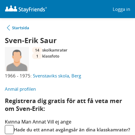
Logga in
Startsida
Sven-Erik Saur
14
skolkamrater
1
klassfoto
1966 - 1975:
Svenstaviks skola, Berg
Anmäl profilen
Registrera dig gratis för att få veta mer
om Sven-Erik:
Kvinna
Man
Annat
Vill ej ange
Hade du ett annat avgångsår än dina klasskamrater?