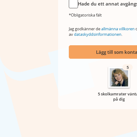
Hade du ett annat avgångs
*Obligatoriska fält
Jag godkänner de
allmänna villkoren
o
av
dataskyddsinformationen
.
Lägg till som kont
5
5 skolkamrater vänt
på dig