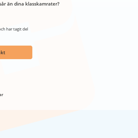
år än dina klasskamrater?
ch har tagit del
akt
ar