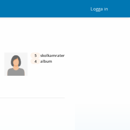
Logga in
5
skolkamrater
4
album