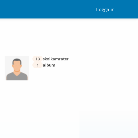
Logga in
13
skolkamrater
1
album