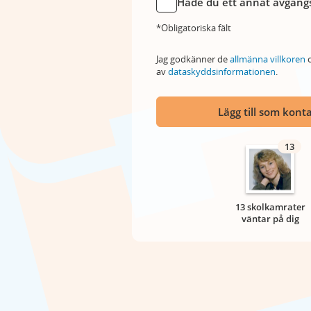
Hade du ett annat avgångs
*Obligatoriska fält
Jag godkänner de
allmänna villkoren
o
av
dataskyddsinformationen
.
Lägg till som kont
13
13 skolkamrater
väntar på dig