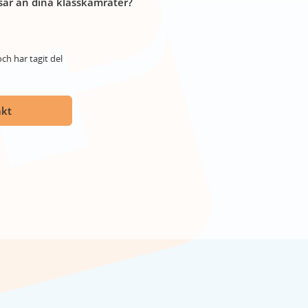
år än dina klasskamrater?
ch har tagit del
akt