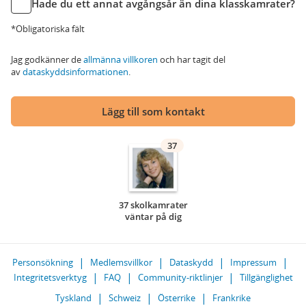
Hade du ett annat avgångsår än dina klasskamrater?
*Obligatoriska fält
Jag godkänner de
allmänna villkoren
och har tagit del
av
dataskyddsinformationen
.
Lägg till som kontakt
37
37 skolkamrater
väntar på dig
Personsökning
Medlemsvillkor
Dataskydd
Impressum
Integritetsverktyg
FAQ
Community-riktlinjer
Tillgänglighet
Tyskland
Schweiz
Österrike
Frankrike