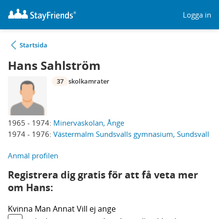
Logga in
Startsida
Hans Sahlström
37
skolkamrater
1965 - 1974:
Minervaskolan, Ånge
1974 - 1976:
Västermalm Sundsvalls gymnasium, Sundsvall
Anmäl profilen
Registrera dig gratis för att få veta mer
om Hans:
Kvinna
Man
Annat
Vill ej ange