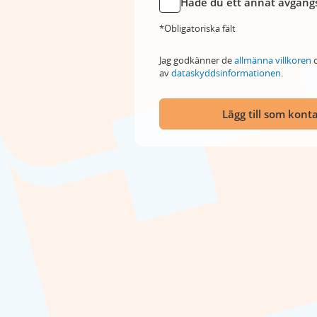
Hade du ett annat avgångs
*Obligatoriska fält
Jag godkänner de
allmänna villkoren
o
av
dataskyddsinformationen
.
Lägg till som kont