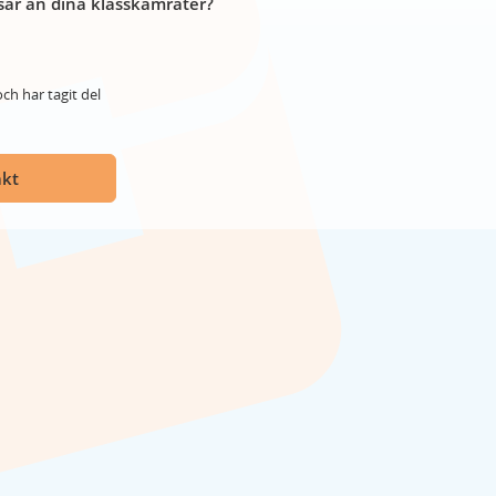
år än dina klasskamrater?
ch har tagit del
akt