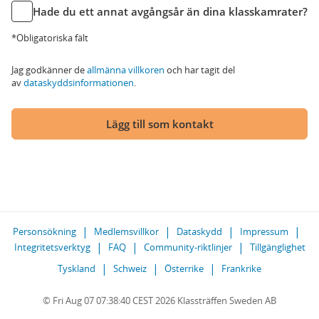
Hade du ett annat avgångsår än dina klasskamrater?
*Obligatoriska fält
Jag godkänner de
allmänna villkoren
och har tagit del
av
dataskyddsinformationen
.
Lägg till som kontakt
Personsökning
Medlemsvillkor
Dataskydd
Impressum
Integritetsverktyg
FAQ
Community-riktlinjer
Tillgänglighet
Tyskland
Schweiz
Österrike
Frankrike
© Fri Aug 07 07:38:40 CEST 2026 Klassträffen Sweden AB