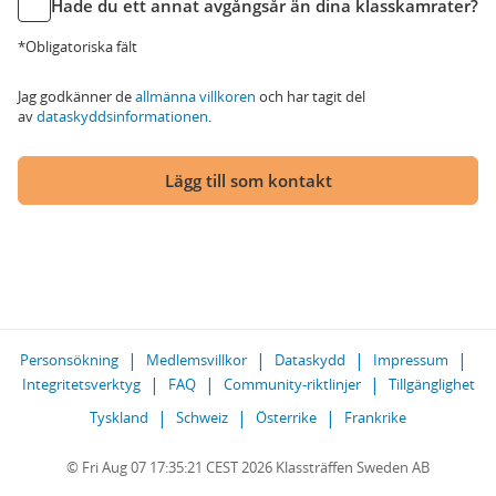
Hade du ett annat avgångsår än dina klasskamrater?
*Obligatoriska fält
Jag godkänner de
allmänna villkoren
och har tagit del
av
dataskyddsinformationen
.
Lägg till som kontakt
Personsökning
Medlemsvillkor
Dataskydd
Impressum
Integritetsverktyg
FAQ
Community-riktlinjer
Tillgänglighet
Tyskland
Schweiz
Österrike
Frankrike
© Fri Aug 07 17:35:21 CEST 2026 Klassträffen Sweden AB