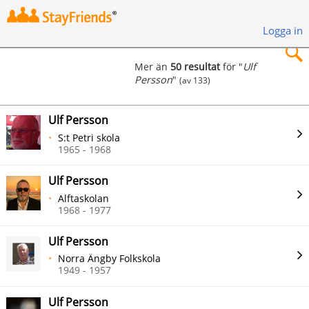
Logga in
Mer än
50 resultat
för "
Ulf
Persson
"
(av 133)
×
Ulf Persson
S:t Petri skola
1965 - 1968
Sök
Ulf Persson
Alftaskolan
1968 - 1977
Ulf Persson
Norra Ängby Folkskola
1949 - 1957
Ulf Persson