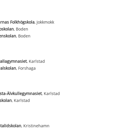
rnas Folkhögskola
, Jokkmokk
oskolan
, Boden
enskolan
, Boden
allagymnasiet
, Karlstad
alskolan
, Forshaga
ta-Älvkullegymnasiet
, Karlstad
skolan
, Karlstad
talidskolan
, Kristinehamn