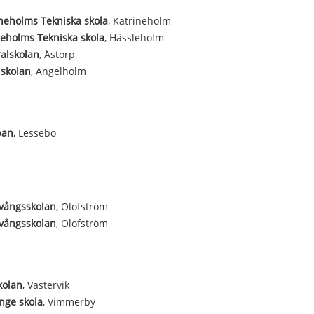
neholms Tekniska skola
, Katrineholm
eholms Tekniska skola
, Hässleholm
alskolan
, Åstorp
nskolan
, Ängelholm
pan
, Lessebo
vångsskolan
, Olofström
vångsskolan
, Olofström
kolan
, Västervik
nge skola
, Vimmerby