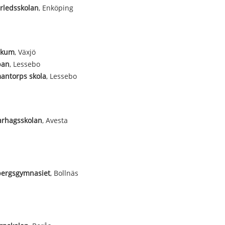
rledsskolan
, Enköping
ikum
, Växjö
pan
, Lessebo
antorps skola
, Lessebo
rhagsskolan
, Avesta
bergsgymnasiet
, Bollnäs