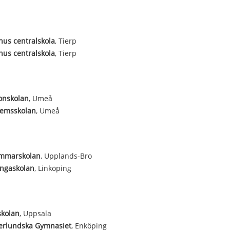
us centralskola
, Tierp
us centralskola
, Tierp
onskolan
, Umeå
hemsskolan
, Umeå
mmarskolan
, Upplands-Bro
ungaskolan
, Linköping
skolan
, Uppsala
erlundska Gymnasiet
, Enköping