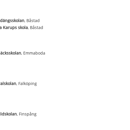
ndängsskolan
, Båstad
a Karups skola
, Båstad
äcksskolan
, Emmaboda
alskolan
, Falköping
idskolan
, Finspång