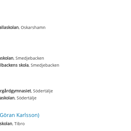
allaskolan
, Oskarshamn
askolan
, Smedjebacken
lbackens skola
, Smedjebacken
ergårdgymnasiet
, Södertälje
askolan
, Södertälje
(Göran Karlsson)
skolan
, Tibro